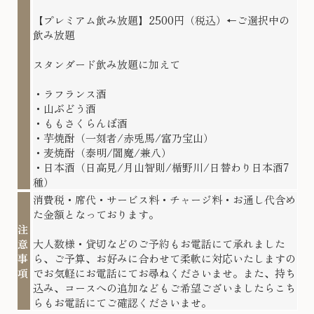
【プレミアム飲み放題】2500円（税込）←ご選択中の
飲み放題
スタンダード飲み放題に加えて
・ラフランス酒
・山ぶどう酒
・ももさくらんぼ酒
・芋焼酎（一刻者/赤兎馬/富乃宝山）
・麦焼酎（泰明/閻魔/兼八）
・日本酒（日高見/月山智則/楯野川/日替わり日本酒7
種）
消費税・席代・サービス料・チャージ料・お通し代含め
た金額となっております。
注
意
大人数様・貸切などのご予約もお電話にて承れました
事
ら、ご予算、お好みに合わせて柔軟に対応いたしますの
項
でお気軽にお電話にてお尋ねくださいませ。また、持ち
込み、コースへの追加などもご希望ございましたらこち
らもお電話にてご確認くださいませ。