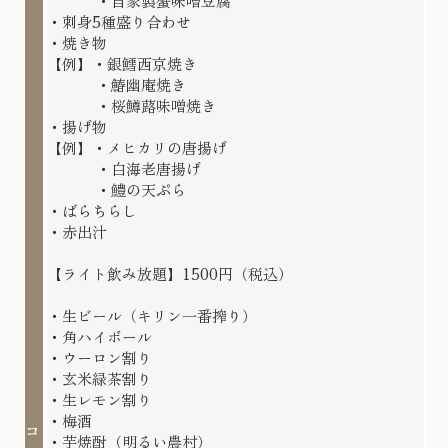
・自家製蟹味噌豆腐
・刺身5種盛り合わせ
・焼き物
【例】・銀鱈西京焼き
・鰆幽庵焼き
・桜鱒蕗味噌焼き
・揚げ物
【例】・メヒカリの唐揚げ
・白海老唐揚げ
・鱧の天ぷら
・ばらちらし
・赤出汁
【ライト飲み放題】1500円（税込）
・生ビール（キリン一番搾り）
・角ハイボール
・ウーロン割り
・玄米緑茶割り
・生レモン割り
・梅酒
コ
・芋焼酎（明るい農村）