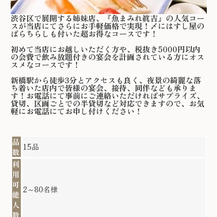
渋谷区で展開する姉妹店、『魚まみれ眞吉』の人気コー
スが当店にてさらにお手軽価格で実現！〆にはすし屋の
ばらちらしも付いた超お得なコースです！
初めて当店にお越しいただく方や、税抜き5000円以内
の会費で飲み放題付きの宴会を計画されている方にオス
スメなコースです！
新橋駅から徒歩3分とアクセスも良く、夜景の綺麗な落
ち着いた店内で皆様の宴会、接待、同伴なども承りま
す！お電話にて事前にご連絡いただければサプライズ、
貸切、区画ごとでの半貸切など対応できますので、お気
軽にお電話にてお申し付けください！
品
15品
数
利
用
可
2～80名様
能
人
数