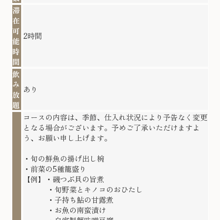
滞
在
可
2時間
能
時
間
飲
み
あり
放
題
コースの内容は、季節、仕入れ状況により予告なく変更
となる場合がございます。予めご了承いただけますよ
う、お願い申し上げます。
・旬の鮮魚の揚げ出し椀
・前菜の5種籠盛り
【例】・磯つぶ貝の旨煮
・旬野菜とキノコのおひたし
・子持ち鮎の甘露煮
・お魚の南蛮漬け