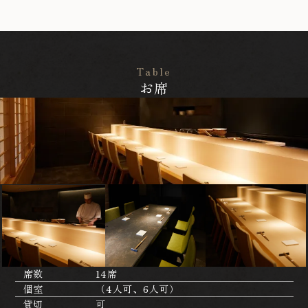
Table
お席
席数
14席
個室
（4人可、6人可）
貸切
可