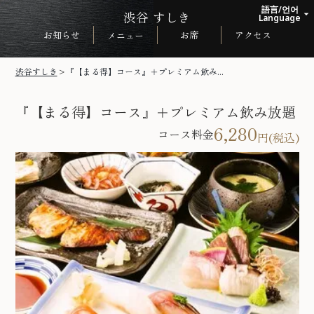
語言/언어
渋谷 すしき
arrow_drop_up
Language
お知らせ
お席
アクセス
メニュー
日本語
English
渋谷すしき
>
『【まる得】コース』＋プレミアム飲み...
한국어
『【まる得】コース』＋プレミアム飲み放題
中文繁体
6,280
コース料金
円(税込)