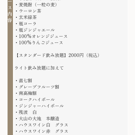
ー
・麦焼酎（一粒の麦）
ス
・ウーロン茶
内
・玄米緑茶
容
・瓶コーラ
・瓶ジンジャエール
・100%オレンジジュース
・100%りんごジュース
【スタンダード飲み放題】2000円（税込）
ライト飲み放題に加えて
・直七割
・グレープフルーツ割
・南高梅割
・コークハイボール
・ジンジャーハイボール
・残波 白
・大山の大地 本醸造
・ハウスワイン白 グラス
・ハウスワイン赤 グラス