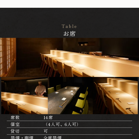
Table
お席
席数
14席
個室
（4人可、6人可）
貸切
可
禁煙・喫煙
全席禁煙