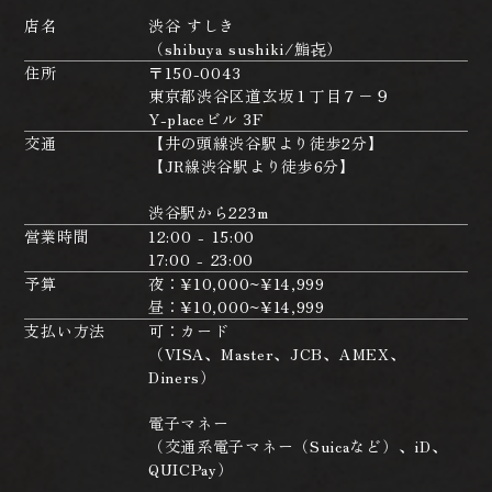
店名
渋谷 すしき
（shibuya sushiki/鮨㐂）
住所
〒150-0043
東京都渋谷区道玄坂１丁目７−９
Y-placeビル 3F
交通
【井の頭線渋谷駅より徒歩2分】
【JR線渋谷駅より徒歩6分】
渋谷駅から223m
営業時間
12:00 - 15:00
17:00 - 23:00
予算
夜：¥10,000~¥14,999
昼：¥10,000~¥14,999
支払い方法
可：カード
（VISA、Master、JCB、AMEX、
Diners）
電子マネー
（交通系電子マネー（Suicaなど）、iD、
QUICPay）