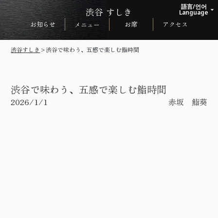
語言/언어
渋谷 すしき
arrow_drop_up
Language
お知らせ
お席
アクセス
メニュー
日本語
English
渋谷すしき
>
渋谷で味わう、五感で楽しむ鮨時間
한국어
中文繁体
渋谷で味わう、五感で楽しむ鮨時間
2026/1/1
赤坂 鮨葵