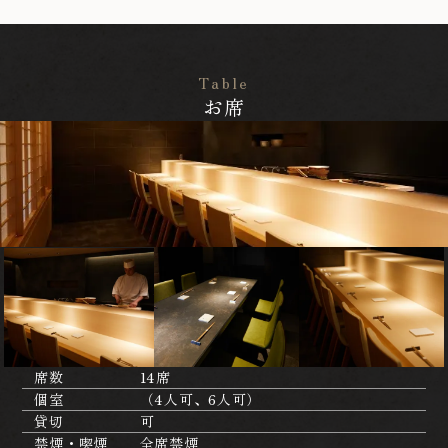
Table
お席
席数
14席
個室
（4人可、6人可）
貸切
可
禁煙・喫煙
全席禁煙