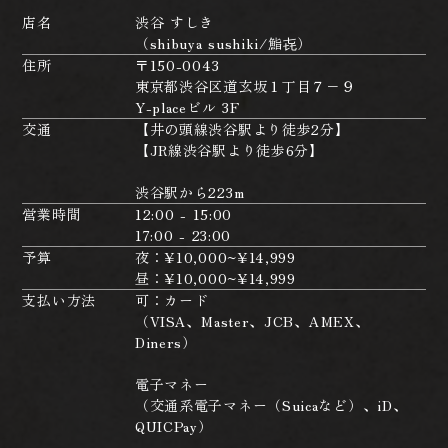
店名
渋谷 すしき
（shibuya sushiki/鮨㐂）
住所
〒150-0043
東京都渋谷区道玄坂１丁目７−９
Y-placeビル 3F
交通
【井の頭線渋谷駅より徒歩2分】
【JR線渋谷駅より徒歩6分】
渋谷駅から223m
営業時間
12:00 - 15:00
17:00 - 23:00
予算
夜：¥10,000~¥14,999
昼：¥10,000~¥14,999
支払い方法
可：カード
（VISA、Master、JCB、AMEX、
Diners）
電子マネー
（交通系電子マネー（Suicaなど）、iD、
QUICPay）