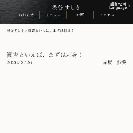
語言/언어
渋谷 すしき
arrow_drop_up
Language
お知らせ
お席
アクセス
メニュー
日本語
English
渋谷すしき
>
眞吉といえば、まずは刺身！
한국어
中文繁体
眞吉といえば、まずは刺身！
2026/2/26
赤坂 鮨葵