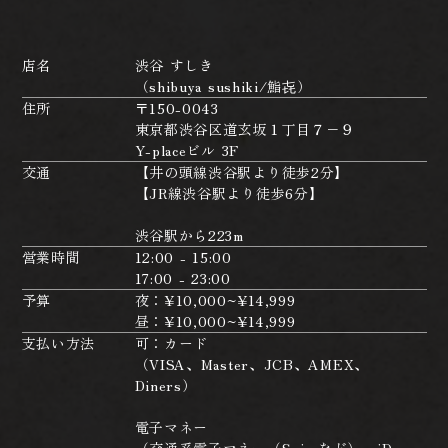
店名
渋谷 すしき
（shibuya sushiki/鮨㐂）
住所
〒150-0043
東京都渋谷区道玄坂１丁目７−９
Y-placeビル 3F
交通
【井の頭線渋谷駅より徒歩2分】
【JR線渋谷駅より徒歩6分】
渋谷駅から223m
営業時間
12:00 - 15:00
17:00 - 23:00
予算
夜：¥10,000~¥14,999
昼：¥10,000~¥14,999
支払い方法
可：カード
（VISA、Master、JCB、AMEX、
Diners）
電子マネー
（交通系電子マネー（Suicaなど）、iD、