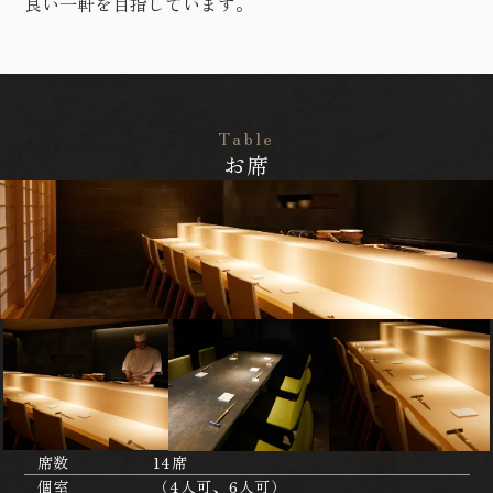
良い一軒を目指しています。
Table
お席
席数
14席
個室
（4人可、6人可）