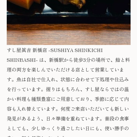
すし屋眞吉 新橋店 -SUSHIYA SHINKICHI
SHINBASHI- は、新橋駅から徒歩3分の場所で、鮨と料
理の両方を楽しんでいただける店として営業していま
す。魚は自社で仕入れ、状態に合わせて下処理や仕込み
を行っています。握りはもちろん、すし屋ならではの温
かい料理も種類豊富にご用意しており、季節に応じて内
容も入れ替えています。何度ご来店いただいても新しい
発見があるよう、日々準備を重ねています。普段の食事
としても、少しゆっくり過ごしたい日にも、使い勝手の