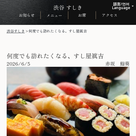
語言/언어
渋谷 すしき
arrow_drop_up
Language
お知らせ
お席
アクセス
メニュー
日本語
English
渋谷すしき
>
何度でも訪れたくなる、すし屋眞吉
한국어
中文繁体
何度でも訪れたくなる、すし屋眞吉
2026/6/5
赤坂 鮨葵