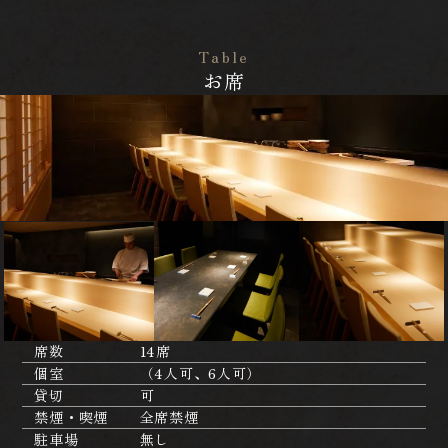
Table
お席
席数
14席
個室
（4人可、6人可）
貸切
可
禁煙・喫煙
全席禁煙
駐車場
無し