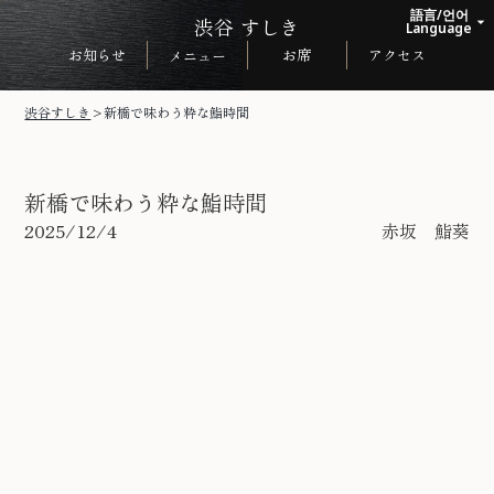
語言/언어
渋谷 すしき
arrow_drop_up
Language
お知らせ
お席
アクセス
メニュー
日本語
English
渋谷すしき
>
新橋で味わう粋な鮨時間
한국어
中文繁体
新橋で味わう粋な鮨時間
2025/12/4
赤坂 鮨葵