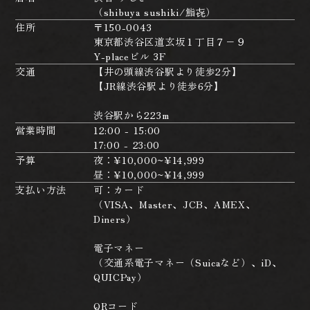
（shibuya sushiki/鮨㐂）
住所
〒150-0043
東京都渋谷区道玄坂１丁目７−９
Y-placeビル 3F
交通
【井の頭線渋谷駅より徒歩2分】
【JR線渋谷駅より徒歩6分】
渋谷駅から223m
営業時間
12:00 - 15:00
17:00 - 23:00
予算
夜：¥10,000~¥14,999
昼：¥10,000~¥14,999
支払い方法
可：カード
（VISA、Master、JCB、AMEX、
Diners）
電子マネー
（交通系電子マネー（Suicaなど）、iD、
QUICPay）
QRコード