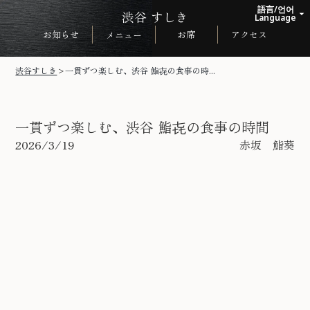
語言/언어
渋谷 すしき
arrow_drop_up
Language
お知らせ
お席
アクセス
メニュー
日本語
English
渋谷すしき
>
一貫ずつ楽しむ、渋谷 鮨㐂の食事の時...
한국어
中文繁体
一貫ずつ楽しむ、渋谷 鮨㐂の食事の時間
2026/3/19
赤坂 鮨葵