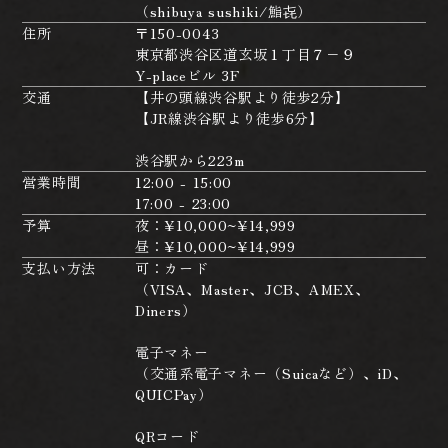
（shibuya sushiki/鮨㐂）
住所
〒150-0043
東京都渋谷区道玄坂１丁目７−９
Y-placeビル 3F
交通
【井の頭線渋谷駅より徒歩2分】
【JR線渋谷駅より徒歩6分】
渋谷駅から223m
営業時間
12:00 - 15:00
17:00 - 23:00
予算
夜：¥10,000~¥14,999
昼：¥10,000~¥14,999
支払い方法
可：カード
（VISA、Master、JCB、AMEX、
Diners）
電子マネー
（交通系電子マネー（Suicaなど）、iD、
QUICPay）
QRコード