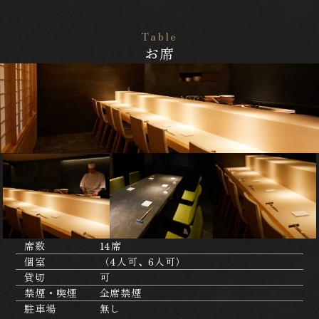
Table
お席
席数
14席
個室
（4人可、6人可）
貸切
可
禁煙・喫煙
全席禁煙
駐車場
無し