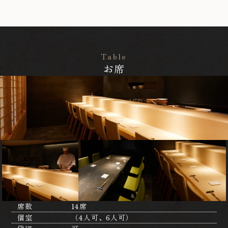
Table
お席
席数
14席
個室
（4人可、6人可）