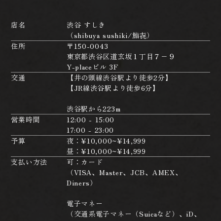
店名
渋谷 すしき
（shibuya sushiki/鮨㐂）
住所
〒150-0043
東京都渋谷区道玄坂１丁目７−９
Y-placeビル 3F
交通
【井の頭線渋谷駅より徒歩2分】
【JR線渋谷駅より徒歩6分】
渋谷駅から223m
営業時間
12:00 - 15:00
17:00 - 23:00
予算
夜：¥10,000~¥14,999
昼：¥10,000~¥14,999
支払い方法
可：カード
（VISA、Master、JCB、AMEX、
Diners）
電子マネー
（交通系電子マネー（Suicaなど）、iD、