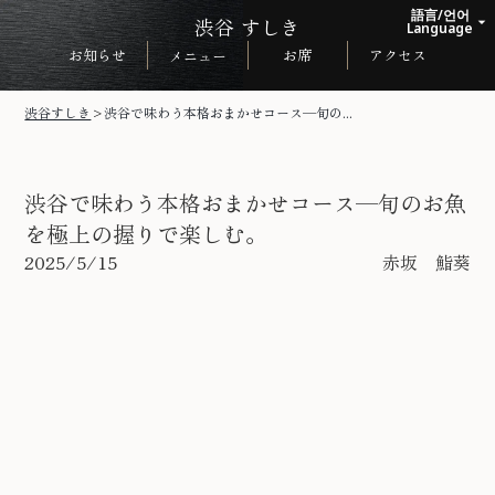
語言/언어
渋谷 すしき
arrow_drop_up
Language
お知らせ
お席
アクセス
メニュー
日本語
English
渋谷すしき
>
渋谷で味わう本格おまかせコース—旬の...
한국어
中文繁体
渋谷で味わう本格おまかせコース—旬のお魚
を極上の握りで楽しむ。
2025/5/15
赤坂 鮨葵