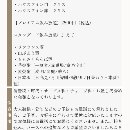
・ハウスワイン白 グラス
・ハウスワイン赤 グラス
【プレミアム飲み放題】2500円（税込）
スタンダード飲み放題に加えて
・ラフランス酒
・山ぶどう酒
・ももさくらんぼ酒
・芋焼酎（一刻者/赤兎馬/富乃宝山）
・麦焼酎（泰明/閻魔/兼八）
・日本酒（日高見/月山智則/楯野川/日替わり日本酒7
種）
消費税・席代・サービス料・チャージ料・お通し代含め
た金額となっております。
注
意
大人数様・貸切などのご予約もお電話にて承れました
事
ら、ご予算、お好みに合わせて柔軟に対応いたしますの
項
でお気軽にお電話にてお尋ねくださいませ。また、持ち
込み、コースへの追加などもご希望ございましたらこち