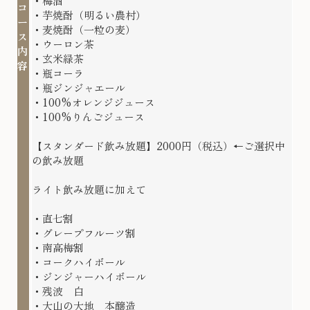
・梅酒
コ
・芋焼酎（明るい農村）
ー
・麦焼酎（一粒の麦）
ス
・ウーロン茶
内
・玄米緑茶
容
・瓶コーラ
・瓶ジンジャエール
・100%オレンジジュース
・100%りんごジュース
【スタンダード飲み放題】2000円（税込）←ご選択中
の飲み放題
ライト飲み放題に加えて
・直七割
・グレープフルーツ割
・南高梅割
・コークハイボール
・ジンジャーハイボール
・残波 白
・大山の大地 本醸造