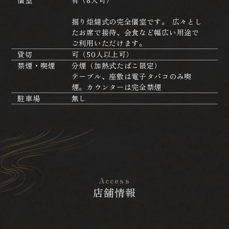
個室
有（8人可）
掘り炬燵式の完全個室です。 広々とし
たお席で接待、会食など幅広い用途で
ご利用いただけます。
貸切
可（50人以上可）
禁煙・喫煙
分煙（加熱式たばこ限定）
テーブル、座敷は電子タバコのみ喫
煙。カウンターは完全禁煙
駐車場
無し
Access
店舗情報