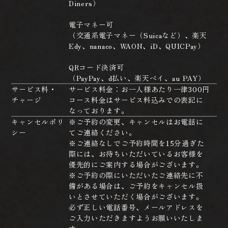
Diners）
電子マネー可
（交通系電子マネー（Suicaなど）、楽天
Edy、nanaco、WAON、iD、QUICPay）
QRコード決済可
（PayPay、d払い、楽天ペイ、au PAY）
サービス料・
サービス料金：お一人様あたり一律300円
チャージ
コース料金はサービス料込みでの表記に
なっております。
キャンセルポリ
※ご予約の変更、キャンセルはお電話に
シー
てご連絡ください。
※ご連絡なしでご予約時間を15分過ぎた
際には、お待ちいただいているお客様を
優先的にご案内する場合がございます。
※ご予約の際にいただいたご連絡先に不
備がある場合は、ご予約をキャンセル扱
いとさせていただく場合がございます。
必ず正しい電話番号、メールアドレスを
ご入力いただきますようお願いいたしま