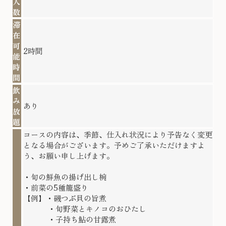
人
数
滞
在
可
2時間
能
時
間
飲
み
あり
放
題
コースの内容は、季節、仕入れ状況により予告なく変更
となる場合がございます。予めご了承いただけますよ
う、お願い申し上げます。
・旬の鮮魚の揚げ出し椀
・前菜の5種籠盛り
【例】・磯つぶ貝の旨煮
・旬野菜とキノコのおひたし
・子持ち鮎の甘露煮