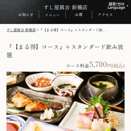
語言/언어
すし屋眞吉 新橋店
arrow_drop_up
Language
お知らせ
お席
アクセス
メニュー
日本語
English
すし屋眞吉 新橋店
>
『【まる得】コース』＋スタンダード飲...
한국어
『【まる得】コース』＋スタンダード飲み放
中文繁体
題
5,780
コース料金
円(税込)