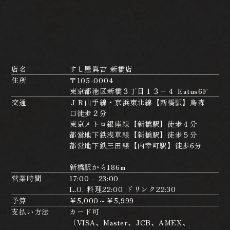
店名
すし屋眞吉 新橋店
住所
〒105-0004
東京都港区新橋３丁目１３−４ Eatus6F
交通
ＪＲ山手線・京浜東北線【新橋駅】烏森
口徒歩２分
東京メトロ銀座線【新橋駅】徒歩４分
都営地下鉄浅草線【新橋駅】徒歩５分
都営地下鉄三田線【内幸町駅】徒歩6分
新橋駅から186m
営業時間
17:00 - 23:00
L.O. 料理22:00 ドリンク22:30
予算
￥5,000～￥5,999
支払い方法
カード可
（VISA、Master、JCB、AMEX、