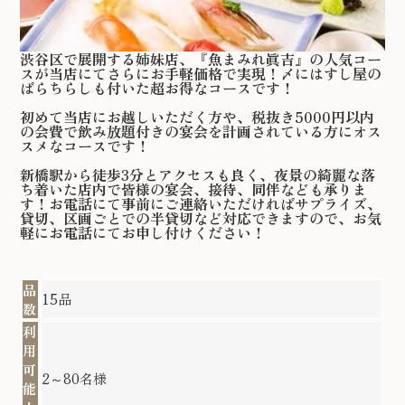
渋谷区で展開する姉妹店、『魚まみれ眞吉』の人気コー
スが当店にてさらにお手軽価格で実現！〆にはすし屋の
ばらちらしも付いた超お得なコースです！
初めて当店にお越しいただく方や、税抜き5000円以内
の会費で飲み放題付きの宴会を計画されている方にオス
スメなコースです！
新橋駅から徒歩3分とアクセスも良く、夜景の綺麗な落
ち着いた店内で皆様の宴会、接待、同伴なども承りま
す！お電話にて事前にご連絡いただければサプライズ、
貸切、区画ごとでの半貸切など対応できますので、お気
軽にお電話にてお申し付けください！
品
15品
数
利
用
可
2～80名様
能