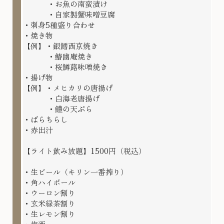
・お魚の南蛮漬け
・自家製蟹味噌豆腐
・刺身5種盛り合わせ
・焼き物
【例】・銀鱈西京焼き
・鰆幽庵焼き
・桜鱒蕗味噌焼き
・揚げ物
【例】・メヒカリの唐揚げ
・白海老唐揚げ
・鱧の天ぷら
・ばらちらし
・赤出汁
【ライト飲み放題】1500円（税込）
・生ビール（キリン一番搾り）
・角ハイボール
・ウーロン割り
・玄米緑茶割り
・生レモン割り