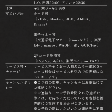
L.O. 料理22:00 ドリンク22:30
予算
￥5,000～￥5,999
支払い方法
カード可
（VISA、Master、JCB、AMEX、
Diners）
電子マネー可
（交通系電子マネー（Suicaなど）、楽天
Edy、nanaco、WAON、iD、QUICPay）
QRコード決済可
（PayPay、d払い、楽天ペイ、au PAY）
サービス料・
サービス料金：お一人様あたり一律300円
チャージ
コース料金はサービス料込みでの表記にな
っております。
キャンセルポリ
※ご予約の変更、キャンセルはお電話にて
シー
ご連絡ください。
※ご連絡なしでご予約時間を15分過ぎた
際には、お待ちいただいているお客様を優
先的にご案内する場合がございます。
※ご予約の際にいただいたご連絡先に不備