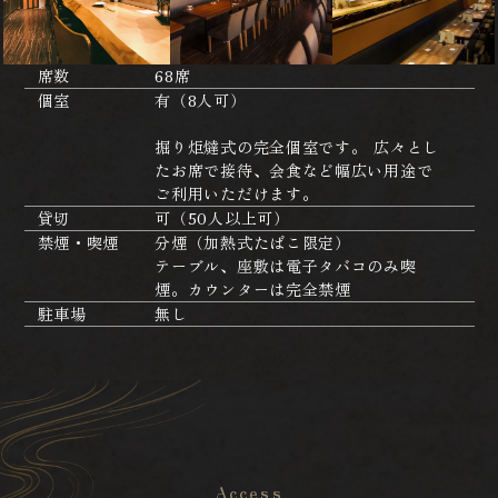
席数
68席
個室
有（8人可）
掘り炬燵式の完全個室です。 広々とし
たお席で接待、会食など幅広い用途で
ご利用いただけます。
貸切
可（50人以上可）
禁煙・喫煙
分煙（加熱式たばこ限定）
テーブル、座敷は電子タバコのみ喫
煙。カウンターは完全禁煙
駐車場
無し
Access