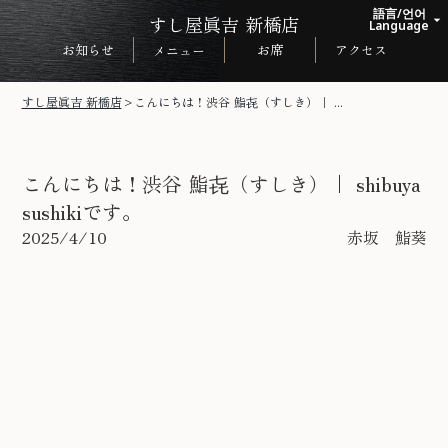
語言/언어
すし屋眞吉 新橋店
arrow_drop_up
Language
お知らせ
お席
アクセス
メニュー
日本語
English
すし屋眞吉 新橋店
>
こんにちは！渋谷 鮨㐂（すしき）｜ ...
한국어
中文繁体
こんにちは！渋谷 鮨㐂（すしき）｜ shibuya
sushikiです。
2025/4/10
赤坂 鮨葵