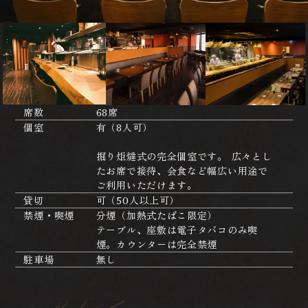
席数
68席
個室
有（8人可）
掘り炬燵式の完全個室です。 広々とし
たお席で接待、会食など幅広い用途で
ご利用いただけます。
貸切
可（50人以上可）
禁煙・喫煙
分煙（加熱式たばこ限定）
テーブル、座敷は電子タバコのみ喫
煙。カウンターは完全禁煙
駐車場
無し