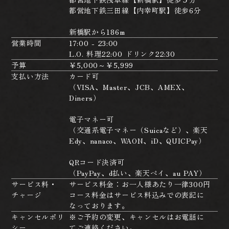
都営地下鉄三田線【内幸町駅】徒歩6分
新橋駅から186m
営業時間
17:00 - 23:00
L.O. 料理22:00 ドリンク22:30
予算
￥5,000～￥5,999
支払い方法
カード可
（VISA、Master、JCB、AMEX、
Diners）
電子マネー可
（交通系電子マネー（Suicaなど）、楽天
Edy、nanaco、WAON、iD、QUICPay）
QRコード決済可
（PayPay、d払い、楽天ペイ、au PAY）
サービス料・
サービス料金：お一人様あたり一律300円
チャージ
コース料金はサービス料込みでの表記に
なっております。
キャンセルポリ
※ご予約の変更、キャンセルはお電話に
シー
てご連絡ください。