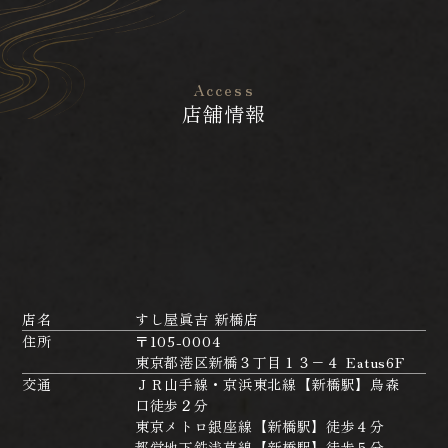
Access
店舗情報
店名
すし屋眞吉 新橋店
住所
〒105-0004
東京都港区新橋３丁目１３−４ Eatus6F
交通
ＪＲ山手線・京浜東北線【新橋駅】烏森
口徒歩２分
東京メトロ銀座線【新橋駅】徒歩４分
都営地下鉄浅草線【新橋駅】徒歩５分