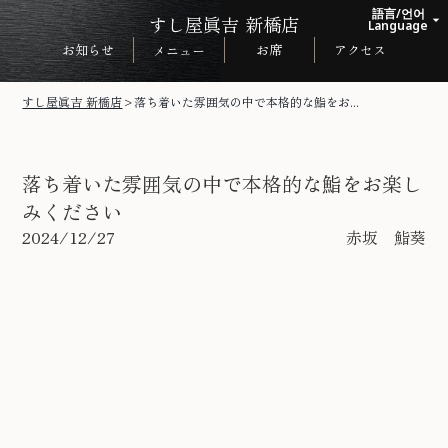
語言/언어
すし屋眞吉 新橋店
arrow_drop_up
Language
お知らせ
お席
アクセス
メニュー
日本語
English
すし屋眞吉 新橋店
>
落ち着いた雰囲気の中で本格的な鮨をお...
한국어
中文繁体
落ち着いた雰囲気の中で本格的な鮨をお楽し
みください
2024/12/27
赤坂 鮨葵