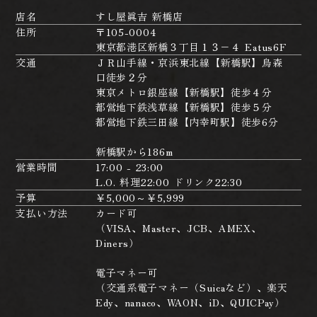
店名
すし屋眞吉 新橋店
住所
〒105-0004
東京都港区新橋３丁目１３−４ Eatus6F
交通
ＪＲ山手線・京浜東北線【新橋駅】烏森
口徒歩２分
東京メトロ銀座線【新橋駅】徒歩４分
都営地下鉄浅草線【新橋駅】徒歩５分
都営地下鉄三田線【内幸町駅】徒歩6分
新橋駅から186m
営業時間
17:00 - 23:00
L.O. 料理22:00 ドリンク22:30
予算
￥5,000～￥5,999
支払い方法
カード可
（VISA、Master、JCB、AMEX、
Diners）
電子マネー可
（交通系電子マネー（Suicaなど）、楽天
Edy、nanaco、WAON、iD、QUICPay）