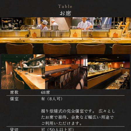
Table
お席
席数
68席
個室
有（8人可）
掘り炬燵式の完全個室です。 広々とし
たお席で接待、会食など幅広い用途で
ご利用いただけます。
貸切
可（50人以上可）