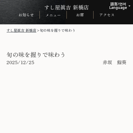
語言/언어
すし屋眞吉 新橋店
arrow_drop_up
Language
お知らせ
お席
アクセス
メニュー
日本語
English
すし屋眞吉 新橋店
>
旬の味を握りで味わう
한국어
中文繁体
旬の味を握りで味わう
2025/12/25
赤坂 鮨葵