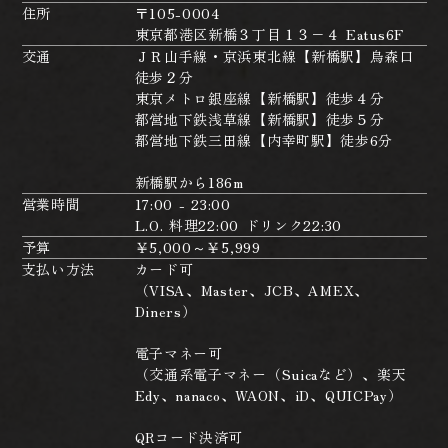
住所
〒105-0004
東京都港区新橋３丁目１３−４ Eatus6F
交通
ＪＲ山手線・京浜東北線【新橋駅】烏森口
徒歩２分
東京メトロ銀座線【新橋駅】徒歩４分
都営地下鉄浅草線【新橋駅】徒歩５分
都営地下鉄三田線【内幸町駅】徒歩6分
新橋駅から186m
営業時間
17:00 - 23:00
L.O. 料理22:00 ドリンク22:30
予算
￥5,000～￥5,999
支払い方法
カード可
（VISA、Master、JCB、AMEX、
Diners）
電子マネー可
（交通系電子マネー（Suicaなど）、楽天
Edy、nanaco、WAON、iD、QUICPay）
QRコード決済可