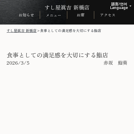
語言/언어
すし屋眞吉 新橋店
arrow_drop_up
Language
お知らせ
お席
アクセス
メニュー
日本語
English
すし屋眞吉 新橋店
>
食事としての満足感を大切にする鮨店
한국어
中文繁体
食事としての満足感を大切にする鮨店
2026/3/5
赤坂 鮨葵