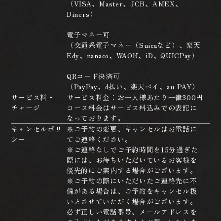
（VISA、Master、JCB、AMEX、
Diners）
電子マネー可
（交通系電子マネー（Suicaなど）、楽天
Edy、nanaco、WAON、iD、QUICPay）
QRコード決済可
（PayPay、d払い、楽天ペイ、au PAY）
サービス料・
サービス料金：お一人様あたり一律300円
チャージ
コース料金はサービス料込みでの表記に
なっております。
キャンセルポリ
※ご予約の変更、キャンセルはお電話に
シー
てご連絡ください。
※ご連絡なしでご予約時間を15分過ぎた
際には、お待ちいただいているお客様を
優先的にご案内する場合がございます。
※ご予約の際にいただいたご連絡先に不
備がある場合は、ご予約をキャンセル扱
いとさせていただく場合がございます。
必ず正しい電話番号、メールアドレスを