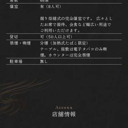
席数
68席
個室
有（8人可）
掘り炬燵式の完全個室です。 広々とし
たお席で接待、会食など幅広い用途で
ご利用いただけます。
貸切
可（50人以上可）
禁煙・喫煙
分煙（加熱式たばこ限定）
テーブル、座敷は電子タバコのみ喫
煙。カウンターは完全禁煙
駐車場
無し
Access
店舗情報