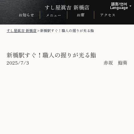
語言/언어
すし屋眞吉 新橋店
arrow_drop_up
Language
お知らせ
お席
アクセス
メニュー
日本語
English
すし屋眞吉 新橋店
>
新橋駅すぐ！職人の握りが光る鮨
한국어
中文繁体
新橋駅すぐ！職人の握りが光る鮨
2025/7/3
赤坂 鮨葵