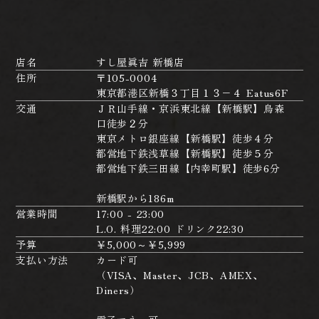
店名
すし屋眞吉 新橋店
住所
〒105-0004
東京都港区新橋３丁目１３−４ Eatus6F
交通
ＪＲ山手線・京浜東北線【新橋駅】烏森
口徒歩２分
東京メトロ銀座線【新橋駅】徒歩４分
都営地下鉄浅草線【新橋駅】徒歩５分
都営地下鉄三田線【内幸町駅】徒歩6分
新橋駅から186m
営業時間
17:00 - 23:00
L.O. 料理22:00 ドリンク22:30
予算
￥5,000～￥5,999
支払い方法
カード可
（VISA、Master、JCB、AMEX、
Diners）