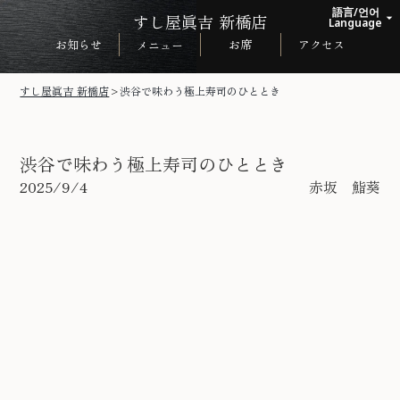
語言/언어
すし屋眞吉 新橋店
arrow_drop_up
Language
お知らせ
お席
アクセス
メニュー
日本語
English
すし屋眞吉 新橋店
>
渋谷で味わう極上寿司のひととき
한국어
中文繁体
渋谷で味わう極上寿司のひととき
2025/9/4
赤坂 鮨葵