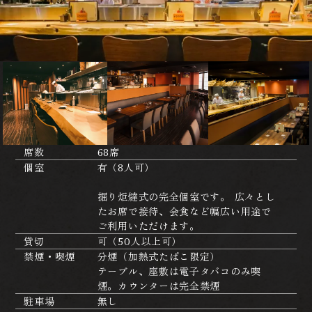
席数
68席
個室
有（8人可）
掘り炬燵式の完全個室です。 広々とし
たお席で接待、会食など幅広い用途で
ご利用いただけます。
貸切
可（50人以上可）
禁煙・喫煙
分煙（加熱式たばこ限定）
テーブル、座敷は電子タバコのみ喫
煙。カウンターは完全禁煙
駐車場
無し